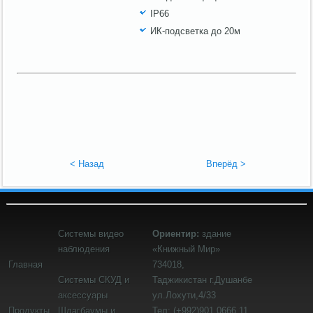
IP66
ИК-подсветка до 20м
< Назад
Вперёд >
Системы видео
Ориентир:
здание
наблюдения
«Книжный Мир»
Главная
734018,
Системы СКУД и
Таджикистан
г.Душанбе
аксессуары
ул.Лохути,4/33
Продукты
Шлагбаумы и
Тел: (+992)901 0666 11