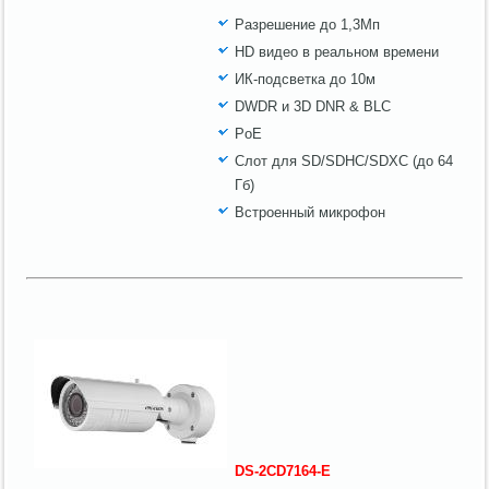
Разрешение до 1,3Мп
HD видео в реальном времени
ИК-подсветка до 10м
DWDR и 3D DNR & BLC
PoE
Слот для SD/SDHC/SDXC (до 64
Гб)
Встроенный микрофон
DS
-2
CD
7164-
E