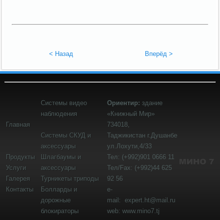
< Назад
Вперёд >
Системы видео
Ориентир:
здание
наблюдения
«Книжный Мир»
Главная
734018,
Системы СКУД и
Таджикистан
г.Душанбе
аксессуары
ул.Лохути,4/33
Продукты
Шлагбаумы и
Тел: (+992)901 0666 11
Услуги
аксессуары
Тел/Fax: (+992)44 625
Галерея
Турникеты триподы
92 56
Контакты
Болларды и
e-
дорожные
mail:
expert.ht@mail.ru
блокираторы
web: www.mino7.tj