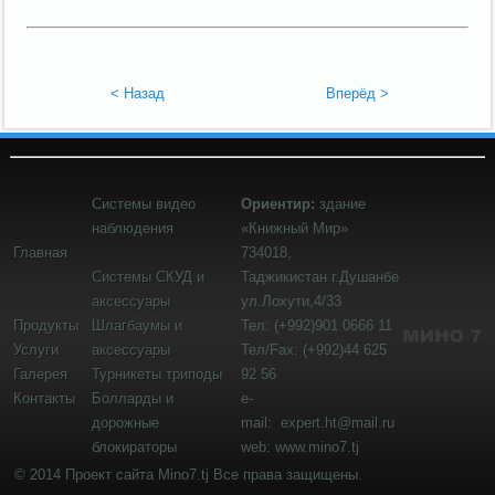
< Назад
Вперёд >
Системы видео
Ориентир:
здание
наблюдения
«Книжный Мир»
Главная
734018,
Системы СКУД и
Таджикистан
г.Душанбе
аксессуары
ул.Лохути,4/33
Продукты
Шлагбаумы и
Тел: (+992)901 0666 11
Услуги
аксессуары
Тел/Fax: (+992)44 625
Галерея
Турникеты триподы
92 56
Контакты
Болларды и
e-
дорожные
mail:
expert.ht@mail.ru
блокираторы
web: www.mino7.tj
© 2014 Проект сайта Mino7.tj Все права защищены.