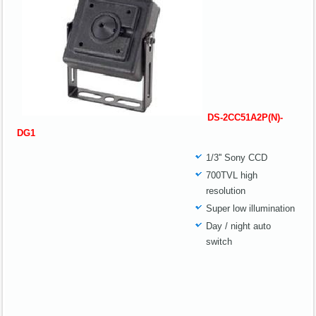
DS-2CC51A2P(N)-
DG1
1/3'' Sony CCD
700TVL high
resolution
Super low illumination
Day / night auto
switch