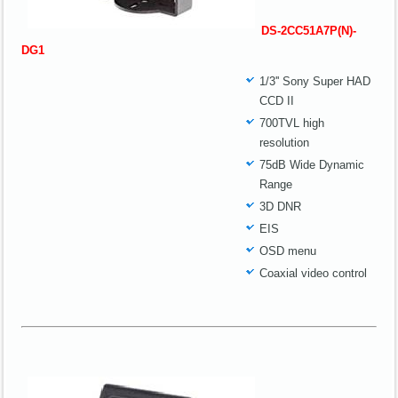
DS-2CC51A7P(N)-
DG1
1/3'' Sony Super HAD
CCD II
700TVL high
resolution
75dB Wide Dynamic
Range
3D DNR
EIS
OSD menu
Coaxial video control