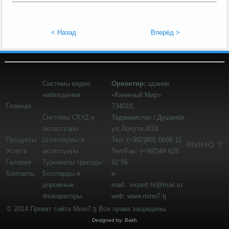
< Назад
Вперёд >
Системы видео
Ориентир:
здание
наблюдения
«Книжный Мир»
Главная
734018,
Системы СКУД и
Таджикистан
г.Душанбе
аксессуары
ул.Лохути,4/33
Продукты
Шлагбаумы и
Тел: (+992)901 0666 11
Услуги
аксессуары
Тел/Fax: (+992)44 625
Галерея
Турникеты триподы
92 56
Контакты
Болларды и
e-
дорожные
mail:
expert.ht@mail.ru
блокираторы
web: www.mino7.tj
© 2014 Проект сайта Mino7.tj Все права защищены.
Designed by: Bakh