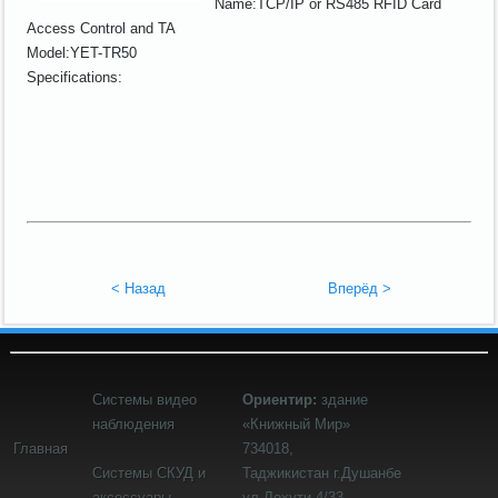
Name:TCP/IP or RS485 RFID Card
Access Control and TA
Model:YET-TR50
Specifications:
< Назад
Вперёд >
Системы видео
Ориентир:
здание
наблюдения
«Книжный Мир»
Главная
734018,
Системы СКУД и
Таджикистан
г.Душанбе
аксессуары
ул.Лохути,4/33